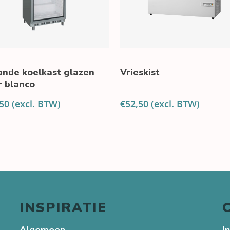
ande koelkast glazen
Vrieskist
r blanco
50
(excl. BTW)
€
52,50
(excl. BTW)
INSPIRATIE
Algemeen
I