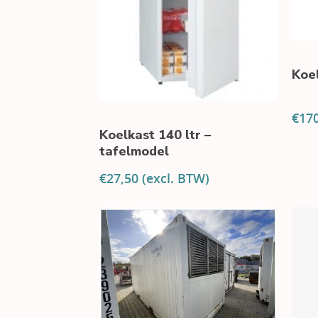
Koe
€
17
Koelkast 140 ltr –
tafelmodel
€
27,50
(excl. BTW)