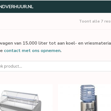
NDVERHUUR.NL
Toont alle 7 re
wagen van 15.000 liter tot aan koel- en vriesmateria
je
contact met ons opnemen
.